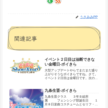
うさみみPP
関連記事
イベント２日目は油断できな
い金曜日-ボイきら
大型アップデートやらでまだまだ盛り
上がりそうなボイきらですね。さて。
イベント２日目は金曜日です。次の日
が休みの方も多いので順位ががくっと
落ちる危険の高い日です。それでは早
速…。大正ロマン編２日目前日のゲー
九条生晋-ボイきら
ム終了時の順位はこちらです。クリス
九条生晋クラス ３年Ｂ組所
タ...
属 フェンシング部誕生日 １
月８日楽曲コスチュームとセリフ・着