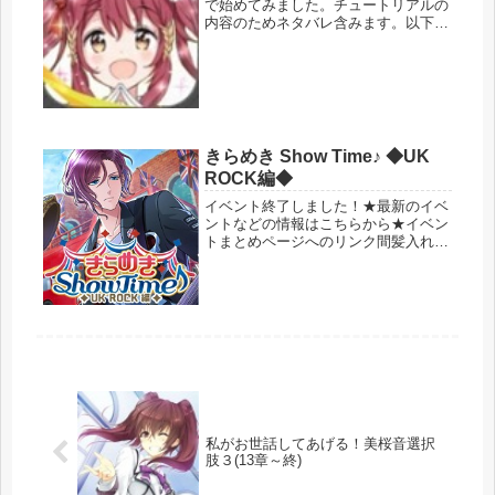
で始めてみました。チュートリアルの
内容のためネタバレ含みます。以下、
閲覧注意です。OPはテーマ曲が流れ
ていました。やっぱり可愛い絵です。
１０万人の候補者の中からの選ばれし
総合マネージャーとのことです。他の
候...
きらめき Show Time♪ ◆UK
ROCK編◆
イベント終了しました！★最新のイベ
ントなどの情報はこちらから★イベン
トまとめページへのリンク間髪入れず
にイベントです。頑張っていきましょ
う。きらめき Show Time♪ ◆UK
ROCK編◆イベ事前情報ボイきら-イベ
ント３ボイきらイベ-P...
私がお世話してあげる！美桜音選択
肢３(13章～終)