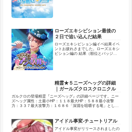
慣れた服は動きやすくていい。・フ
ン、貴様の腕の程見せてもらうぞ。・
制服くらい着こなせずにどうする。・
たとえ学生であろうと男である以上、
女性を守る...
ローズエキシビション最後の
２日で追い込んだ結果
ローズエキシビション編イベ結果イベ
ントお疲れさまでした。ローズエキシ
ビション編の 結果（順位とバッジ）
ランクアップの回数 クリスタル回復
の回数 各ユニット編成 イベント振り
返りについて書いていきます。（過去
イベの結果はイベントまとめページ...
精霊★５ニーズヘッグの詳細
｜ガールズクロスクロニクル
ガルクロの登場精霊『ニーズヘッグ』の詳細ページです。ニー
ズヘッグ属性：土最小HP：１１８最大HP：５８８最小攻撃
力：３３７最大攻撃力：１６８６「深淵を咀嚼する竜」として
逸話を持つ精霊。引っ込み思案、身体も華奢で小さいがとんで
もない大食いで、...
アイドル事変-チュートリアル
アイドル事変がリリースされましたの