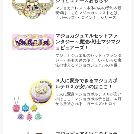
ジョピュアーズおもちゃ
マジョカクレスト本体のみの予約＆最
安値はこちらマジョカクレストとは、
「ガールズ×ヒロイン！」シリーズの
第２弾、マジマジョピュアーズに出て
くるブレスレットです。マジョピュア
の３人、モモカ・リン・ミツキの３人
マジョカジュエルセットファ
がいつも腕につけています。【2018...
ンタジー～魔法×戦士マジマジ
ョピュアーズ！
マジョカジュエルのセット（ファンタ
ジー）モモカ達の使う、いろいろな魔
法の使えるマジョカジュエルの４個セ
ットです。魔法×戦士 マジマジョピュ
アーズ! マジョカジュエルセット ファ
ンタジー 価格：1058円（税込、送料
３人に変身できるマジョカポ
別) (2018/3/23...
ルテＤＸが安いのはここ！
３人に変身マジョカポルテＤＸが安い
のはここ！マジョカポルテとは、４月
から放送される「ガールズ×ヒロイ
ン！」シリーズの第２弾、マジマジョ
ピュアーズに出てくる変身するための
アイテムのこと。こちらはＤＸなので
３人分のジュエル＋他３個の合計６個
のジ...
マジョピュアミツキのキャラ