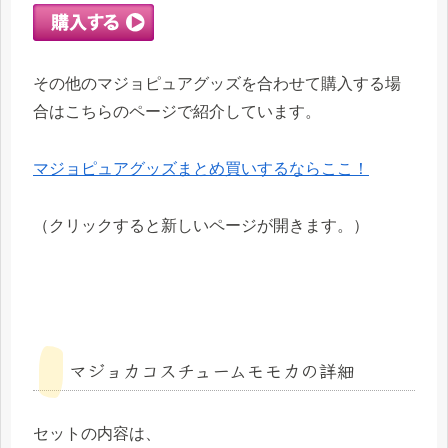
こちらの商品は送料無料ですが、その他送料の
かかる商品については送料は全国一律５００円
です。（沖縄・離島は除く）
その他のマジョピュアグッズを
合わせて購入する場
合
はこちらのページで紹介しています。
※沖縄・離島・一部の地域には送料のほかに該
当する地域の中継料がかかります。
マジョピュアグッズまとめ買いするならここ！
（変更になる場合もありますので購入前に必ず
（クリックすると新しいページが開きます。）
店舗ページにてご確認ください。）
マジョカコスチュームモモカの詳細
セットの内容は、