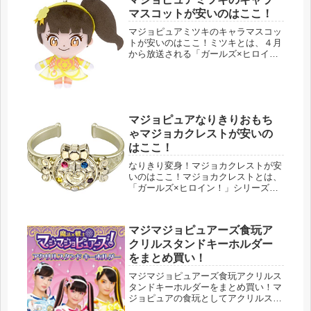
マスコットが安いのはここ！
マジョピュアミツキのキャラマスコッ
トが安いのはここ！ミツキとは、４月
から放送される「ガールズ×ヒロイ
ン！」シリーズの第２弾、マジマジョ
ピュアーズのメイン３人のうちの１人
花守ミツキのことです。運動神経が抜
群な魔法戦士。【2018年4月】 タカ...
マジョピュアなりきりおもち
ゃマジョカクレストが安いの
はここ！
なりきり変身！マジョカクレストが安
いのはここ！マジョカクレストとは、
「ガールズ×ヒロイン！」シリーズの
第２弾、マジマジョピュアーズに出て
くるブレスレットです。マジョピュア
の３人、モモカ・リン・ミツキの３人
マジマジョピュアーズ食玩ア
がいつも腕につけています。魔法×戦
士...
クリルスタンドキーホルダー
をまとめ買い！
マジマジョピュアーズ食玩アクリルス
タンドキーホルダーをまとめ買い！マ
ジョピュアの食玩としてアクリルスタ
ンドが登場！２０１８年４月から放送