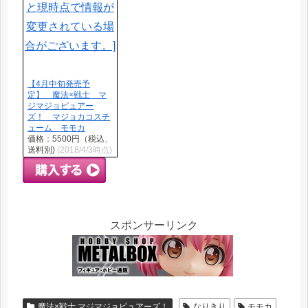
【4月中旬発売予
定】 魔法×戦士 マ
ジマジョピュアー
ズ！ マジョカコスチ
ューム モモカ
価格：5500円（税込、
送料別)
(2018/4/3時点)
スポンサーリンク
魔法×戦士 マジマジョピュアーズ！
なりきり
モモカ