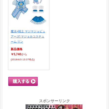
魔法×戦士 マジマジョピュ
アーズ! マジョカコスチュ
ーム リン
新品価格
￥5,740
から
(2018/4/3 13:37時点)
スポンサーリンク