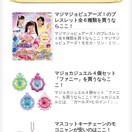
マジマジョピュアーズ！のブ
レスレット全６種類を買うな
らここ！
マジマジョピュアーズ！のブレスレッ
ト全６種類を買うならここ！マジマジ
ョピュアーズ！モモカ・リン・ミツキ
をイメージしたブレスレットです。全
部で６種類あるので、コンプ欲を刺激
されてしまいますね…。今回ご紹介し
ているのは「１ＢＯＸ」で「８個入
り」...
マジョカジュエル４個セット
「ファニー」を買うならこ
こ！
マジョカジュエル４個セット「ファニ
ー」を買うならここ！マジョカジュエ
ルとは、「ガールズ×ヒロイン！」シ
リーズの第２弾、マジマジョピュアー
ズに出てくるいろいろな魔法が使える
アイテムのこと。それぞれ異なる魔法
の力が宿っている不思議なジュエルで
マスコットキーチェーンのモ
す...
コニャンが安いのはここ！