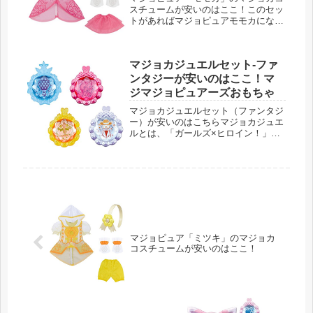
スチュームが安いのはここ！このセッ
トがあればマジョピュアモモカになり
きり！モモカとは、「ガールズ×ヒロ
イン！」シリーズの第２弾、マジマジ
ョピュアーズのメイン３人のうちの１
マジョカジュエルセット-ファ
人、明るく元気な魔法戦士「愛乃モモ
カ...
ンタジーが安いのはここ！マ
ジマジョピュアーズおもちゃ
マジョカジュエルセット（ファンタジ
ー）が安いのはこちらマジョカジュエ
ルとは、「ガールズ×ヒロイン！」シ
リーズの第２弾、マジマジョピュアー
ズに出てくるいろいろな魔法が使える
もののこと。それぞれ異なる魔法の力
が宿っている不思議なジュエルです。
【...
マジョピュア「ミツキ」のマジョカ
コスチュームが安いのはここ！