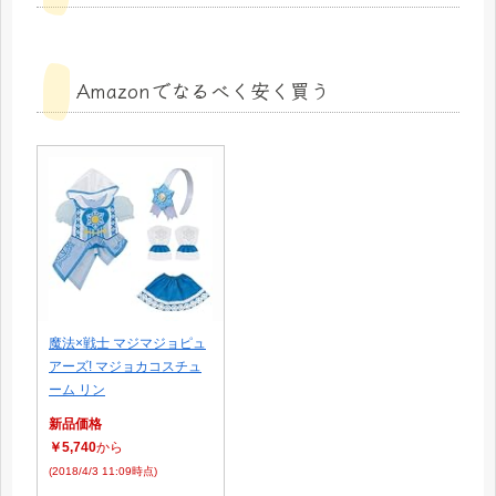
Amazonでなるべく安く買う
魔法×戦士 マジマジョピュ
アーズ! マジョカコスチュ
ーム リン
新品価格
￥5,740
から
(2018/4/3 11:09時点)