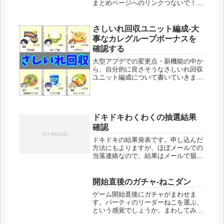
まとめページへのリンクつないで！ア
ンコール◆波乗りマリンリゾート編◆
イベ事前情報はこちら→ボイきら-イ
ベ１０つないで！アンコールです。チ
さしいれ回収ユニット編成-大
アptについて変更があるようです。
事なカレグループボーナスを
遊...
確認する
大型アプデでの変更点・新機能の中か
ら、自分的に良さそうなさしいれ回収
ユニット編成について書いていきま
す。※編成例はページ下にリンクがあ
ります。【ここをタップ】でページ下
に移動します。まずは準備編です。変
わった部分などをチェックしていきま
ドキドキわくわくの抽選結果
す。...
確認
ドキドキの結果発表です。申し込んだ
方法にもよりますが、ほぼメールでの
当落連絡なので、結果はメールで届く
として書いていきます。結果発表日申
し込んだ時に、抽選の結果発表の日付
が書いてあります。確認しておきまし
開始直後のガチャ-ねこダン
ょう。見逃して期限が切れたりしたら
ゲーム開始直後にガチャがまわせま
悲...
す。パーティのリーダーねこを選ぶ、
という感覚でしょうか。まわしてみた
ところ、超激レア白ねこﾈｸﾛﾏﾝｻｰが出