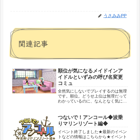
うさみみPP
関連記事
順位が気になるメイドインア
イドルといずみの呼び名変更
コミュ
全然気にしないでプレイするのは無理
です。順位。どうせ上位は無理だって
わかっているのに、なんとなく気にな
って順位チェックしてしまうイベ期間
です。ひたすらはたきを集めます。そ
ういえばまだ１回もガチャっていませ
つないで！アンコール◆波乗
ん。最初だけ優しい知る限りどのゲー
りマリンリゾート編◆
ム...
イベント終了しました★最新のイベン
トなどの情報はこちらから★イベント