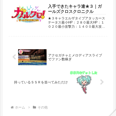
ました。引きがいいのか！？と思いま
したが、念のため検証すべく、１０回
入手できたキャラ達★３｜ガ
ほどまわしてみることにしました。...
ールズクロスクロニクル
★３キャラエルザタイプアタッカース
テータス最小HP：２８０最大HP：１
０２０最小攻撃力：１４００最大攻撃
力：５１２０ドライブオリジナル・シ
ン→敵単体に自属性攻撃（ダメージ
中）アビリティインパクトACTION使
用間隔６ターン敵単体に自属性中ダ...
アクセガチャとメロディアスライブ
でファン数稼ぎ
持っているＳＳＲを並べてみただけ
ホーム
その他