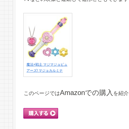
魔法×戦士 マジマジョピュ
アーズ! マジョカルミナ
Amazonでの購入
このページでは
を紹介