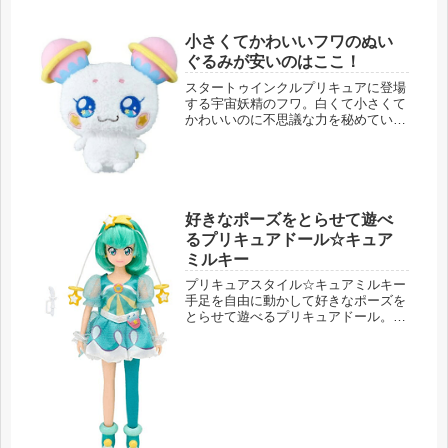
小さくてかわいいフワのぬい
ぐるみが安いのはここ！
スタートゥインクルプリキュアに登場
する宇宙妖精のフワ。白くて小さくて
かわいいのに不思議な力を秘めていま
す。そんなフワのぬいぐるみです。バ
ンダイ BANDAI スター☆トゥインク
ルプリキュア ふんわりぬいぐるみフ
ワ小さくてかわいいフワのぬいぐ...
好きなポーズをとらせて遊べ
るプリキュアドール☆キュア
ミルキー
プリキュアスタイル☆キュアミルキー
手足を自由に動かして好きなポーズを
とらせて遊べるプリキュアドール。プ
リキュアスタイルからキュアミルキー
です。スター☆トゥインクルプリキュ
ア プリキュアスタイル キュアミルキ
ーこちらではAmazonでの購入を...