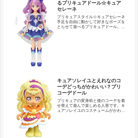
るプリキュアドール☆キュア
セレーネ
プリキュアスタイル☆キュアセレーネ
手足を自由に動かして好きなポーズを
とらせて遊べるプリキュアドール。プ
リキュアスタイルからキュアセレーネ
です。スター☆トゥインクルプリキュ
ア プリキュアスタイル キュアセレー
ネこちらではAmazonでの購入を...
キュアソレイユとえれなのコ
ーデどっちがかわいい？プリ
コーデドール
プリキュアの変身前と後のコーデを着
せ替えて遊んで楽しめる人形です。キ
ュアソレイユのコスチュームがかわい
いのはもちろんですが、えれな洋服も
おしゃれで今日飾るのはどっちにしよ
うかな…なんて悩んでしまうプリコー
デドールです。プリコーデドール キ
ュ...