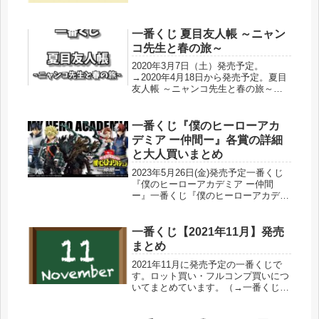
一番くじ 夏目友人帳 ～ニャン
コ先生と春の旅～
2020年3月7日（土）発売予定。
→2020年4月18日から発売予定。夏目
友人帳 ～ニャンコ先生と春の旅～一
番くじ 夏目友人帳 ～ニャンコ先生と
春の旅～ １ロット 全６６点＋ラスト
ワン賞夏目友人帳の一番くじは過去に
一番くじ『僕のヒーローアカ
コンビニで引いた遠い記憶が...
デミア ー仲間ー』各賞の詳細
と大人買いまとめ
2023年5月26日(金)発売予定一番くじ
『僕のヒーローアカデミア ー仲間
ー』一番くじ『僕のヒーローアカデミ
ア ー仲間ー』が2023年5月26日(金)か
ら発売されます。このページでは、価
格や取扱店舗、気になる各賞の内容の
一番くじ【2021年11月】発売
他に、店舗に出向かず...
まとめ
2021年11月に発売予定の一番くじで
す。ロット買い・フルコンプ買いにつ
いてまとめています。（→一番くじの
ロット買いとフルコンプ買いの違い）
個人的な意見ではありますが経験上