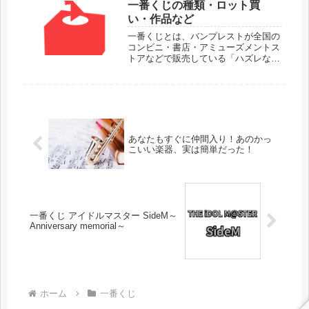
『フルコンプ買い』をおすすめしてい
一番くじの種類・ロット買
ます。過去に大人買いしている一番
い・作品など
く...
一番くじとは、バンプレストが全国の
コンビニ・書店・アミューズメントス
トアなどで販売している「ハズレな
し」のくじのこと。ハズレの解釈は人
によって異なるのでなんとも言えませ
んが、好きなキャラや欲しいものが手
に入れば大当たりです。狙うキャラさ
え来...
あなたもすぐに仲間入り！あのかっ
こいい楽器、実は簡単だった！
一番くじ アイドルマスター SideM～
Anniversary memorial～
ホーム
一番くじ