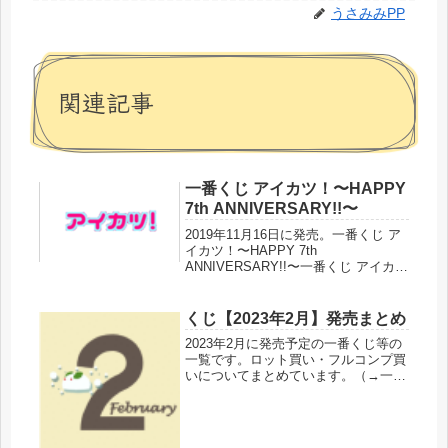
うさみみPP
関連記事
一番くじ アイカツ！〜HAPPY
7th ANNIVERSARY!!〜
2019年11月16日に発売。一番くじ ア
イカツ！〜HAPPY 7th
ANNIVERSARY!!〜一番くじ アイカ
ツ！〜HAPPY 7th
ANNIVERSARY!!〜 (1ロット=景品80
個+ラストワン賞・くじ80枚含む販促
くじ【2023年2月】発売まとめ
品)すでに発...
2023年2月に発売予定の一番くじ等の
一覧です。ロット買い・フルコンプ買
いについてまとめています。（→一番
くじのロット買いとフルコンプ買いの
違い）個人的な意見ではありますが経
験上『フルコンプ買い』をおすすめし
ています。過去に大人買いしている...