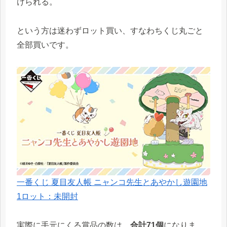
けられる。
という方は迷わずロット買い、すなわちくじ丸ごと
全部買いです。
一番くじ 夏目友人帳 ニャンコ先生とあやかし遊園地
1ロット：未開封
実際に手元にくる賞品の数は、
合計71個
になりま