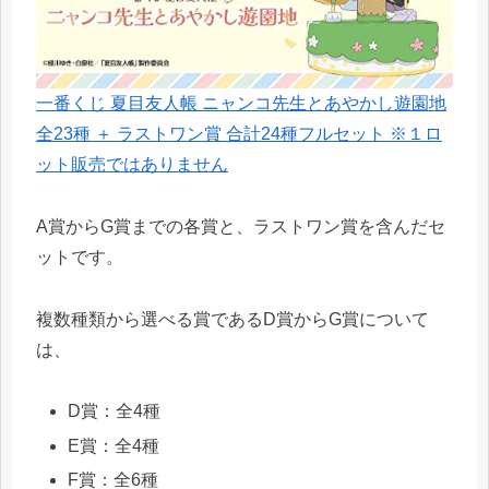
一番くじ 夏目友人帳 ニャンコ先生とあやかし遊園地
全23種 ＋ ラストワン賞 合計24種フルセット ※１ロ
ット販売ではありません
A賞からG賞までの各賞と、ラストワン賞を含んだセ
ットです。
複数種類から選べる賞であるD賞からG賞について
は、
D賞：全4種
E賞：全4種
F賞：全6種