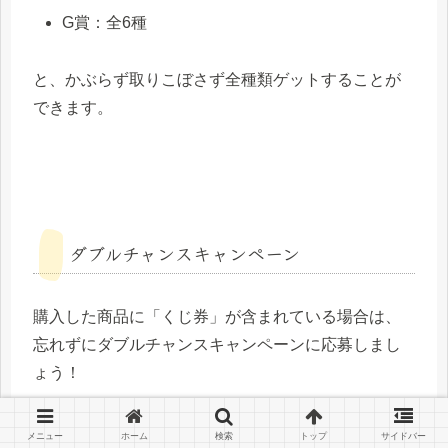
G賞：全6種
と、かぶらず取りこぼさず全種類ゲットすることが
できます。
ダブルチャンスキャンペーン
購入した商品に「くじ券」が含まれている場合は、
忘れずにダブルチャンスキャンペーンに応募しまし
ょう！
一番くじ『夏目友人帳 ニャンコ先生とあやかし遊園
メニュー
ホーム
検索
トップ
サイドバー