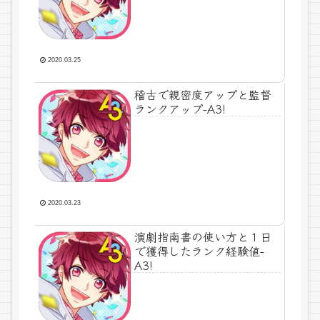
2020.03.25
稽古で親密度アップと監督
ランクアップ-A3!
2020.03.23
演劇指南書の使い方と１日
で獲得したランク経験値-
A3!