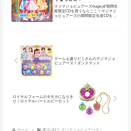
マジマジョピュアーズmagical²期間生
産限定CDを買うならここ！マジマジ
ョピュアーズの期間限定生産CDを手
に入れよう！２０１８年４月から放送
されている「ガールズ×ヒロイン！」
シリーズの第２弾、マジマジョピュア
ーズのOP曲・ED曲が収録さ...
ゲームも盛りだくさんのマジマジョ
ピュアーズ！ダンスマット
ロイヤルフォームのモモカになりき
り！ロイヤルハートルビーセット
ホーム
魔法×戦士 マジマジョピュアーズ！