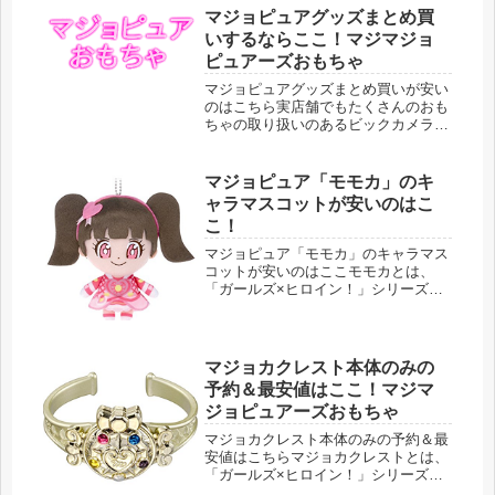
マジョピュアグッズまとめ買
いするならここ！マジマジョ
ピュアーズおもちゃ
マジョピュアグッズまとめ買いが安い
のはこちら実店舗でもたくさんのおも
ちゃの取り扱いのあるビックカメラさ
んです。マジョピュアのおもちゃ１つ
だと送料のかかるものがほとんどです
が、ビックカメラさんでは、１配送先
マジョピュア「モモカ」のキ
につき合計金額が4630円以上になる...
ャラマスコットが安いのはこ
こ！
マジョピュア「モモカ」のキャラマス
コットが安いのはここモモカとは、
「ガールズ×ヒロイン！」シリーズの
第２弾、マジマジョピュアーズのメイ
ン３人のうちの１人愛乃モモカのこと
です。キャラマスコットがあれば、明
るくて元気な魔法戦士モモカといつで
マジョカクレスト本体のみの
も一...
予約＆最安値はここ！マジマ
ジョピュアーズおもちゃ
マジョカクレスト本体のみの予約＆最
安値はこちらマジョカクレストとは、
「ガールズ×ヒロイン！」シリーズの
第２弾、マジマジョピュアーズに出て