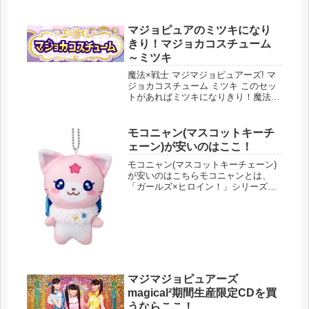
くるブレスレットです。マジョピュア
の３人、モモカ・リン・ミツキの３人
マジョピュアのミツキになり
がいつも腕につけています。【2018...
きり！マジョカコスチューム
～ミツキ
魔法×戦士 マジマジョピュアーズ! マ
ジョカコスチューム ミツキ このセッ
トがあればミツキになりきり！魔法×
戦士 マジマジョピュアーズ! マジョカ
コスチューム ミツキ 価格：7538円
（税込、送料無料) (2018/3/26時点)ミ
モコニャン(マスコットキーチ
ツキが変...
ェーン)が安いのはここ！
モコニャン(マスコットキーチェーン)
が安いのはこちらモコニャンとは、
「ガールズ×ヒロイン！」シリーズの
第２弾、マジマジョピュアーズに出て
くる魔法妖精のことです。モモカ達の
パートナーとして出てきます。【2018
年4月】 タカラトミー 魔法×戦...
マジマジョピュアーズ
magical²期間生産限定CDを買
うならここ！