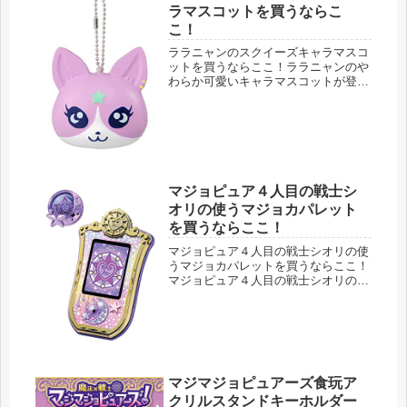
ラマスコットを買うならこ
こ！
ララニャンのスクイーズキャラマスコ
ットを買うならここ！ララニャンのや
わらか可愛いキャラマスコットが登場
♪「ガールズ×ヒロイン！」シリーズの
第２弾マジマジョピュアーズ！に出て
くる魔法妖精。シオリのパートナー、
ララニャンのスクイーズ素材のキャ
ラ...
マジョピュア４人目の戦士シ
オリの使うマジョカパレット
を買うならここ！
マジョピュア４人目の戦士シオリの使
うマジョカパレットを買うならここ！
マジョピュア４人目の戦士シオリの変
身・攻撃に使うアイテムが登場！名前
は「マジョカパレット」です。シオリ
専用のマジョカジュエル「スターアメ
ジスト」も付いてくるので、すぐにシ
オ...
マジマジョピュアーズ食玩ア
クリルスタンドキーホルダー