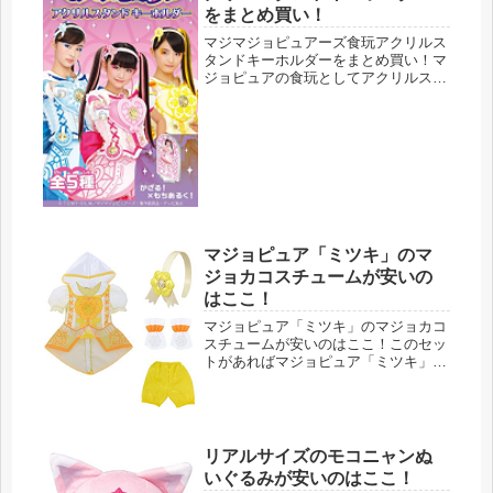
をまとめ買い！
マジマジョピュアーズ食玩アクリルス
タンドキーホルダーをまとめ買い！マ
ジョピュアの食玩としてアクリルスタ
ンドが登場！２０１８年４月から放送
されている「マジマジョピュアー
ズ！」に登場するモモカ・リン・ミツ
キのキーホルダーにもできるアクリル
スタン...
マジョピュア「ミツキ」のマ
ジョカコスチュームが安いの
はここ！
マジョピュア「ミツキ」のマジョカコ
スチュームが安いのはここ！このセッ
トがあればマジョピュア「ミツキ」に
なりきり！ミツキとは、「ガールズ×
ヒロイン！」シリーズの第２弾、マジ
マジョピュアーズのメイン３人のうち
の１人、運動神経バツグンな魔法戦士
「...
リアルサイズのモコニャンぬ
いぐるみが安いのはここ！