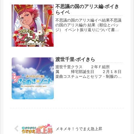
不思議の国のアリス編-ボイき
らイベ
不思議の国のアリス編イベ結果不思議
の国のアリス編の 結果（順位とバッ
ジ） イベント振り返りについて書い
ていきます。※ユニット編成等は記録
がないので書けませんでした。結果
（順位とバッジ）順位は２８９０位で
した。限定コスチューム２種類ともも
らえ...
渡世千里-ボイきら
渡世千里クラス ２年Ｆ組所
属 帰宅部誕生日 ２月１８日
楽曲コスチュームとセリフ・制服のア
レンジは面倒だからしない。・俺はキ
ミの制服姿もけっこう好きだけど
ね。・全体的に着やすくて気に入って
るよ。・バンドはもう俺の一部だか
ら。今さらない...
メキメキ！うでまえ急上昇