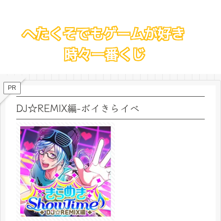
PR
DJ☆REMIX編-ボイきらイベ