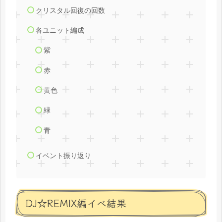
クリスタル回復の回数
各ユニット編成
紫
赤
黄色
緑
青
イベント振り返り
DJ☆REMIX編イベ結果