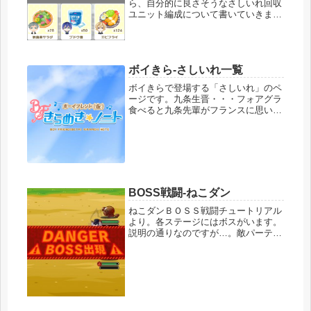
ら、自分的に良さそうなさしいれ回収
ユニット編成について書いていきま
す。※編成例はページ下にリンクがあ
ります。【ここをタップ】でページ下
に移動します。まずは準備編です。変
わった部分などをチェックしていきま
ボイきら-さしいれ一覧
す。...
ボイきらで登場する「さしいれ」のペ
ージです。九条生晋・・・フォアグラ
食べると九条先輩がフランスに思いを
馳せるほど本格的なフランス料理。西
園寺蓮・・・大福西園寺先輩がひいき
にしている和菓子屋「花菓堂」の大
福。鷹司正臣・・・焼肉のタレご飯鷹
司先...
BOSS戦闘-ねこダン
ねこダンＢＯＳＳ戦闘チュートリアル
より。各ステージにはボスがいます。
説明の通りなのですが…。敵パーティ
を規定回数倒すと、画面右上の方の
BOSSの部分が光ります。タッチする
と画面上の方に、ボスの気配がする…
と表示されます。次の戦闘がBOSS
戦...