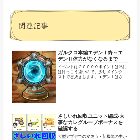
関連記事
ガルクロ本編エデンⅠ終～エ
デンⅡ体力がなくなるまで
イベントは２００００ポイントは私に
はけっこう遠いので、少しメインクエ
ストで息抜きします。エデンⅠはさく
っと。エデンⅡもちゃちゃっと進行中
です。こっちを後回しにしたせいで手
元にいるはずの精霊がいないとい
う…。…初回クリアで楽園石もらえま
すしね...
さしいれ回収ユニット編成-大
事なカレグループボーナスを
確認する
大型アプデでの変更点・新機能の中か