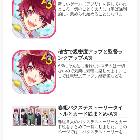
新しいゲーム（アプリ）を探していた
ところ、例のごとく友人に（半ば強制
的に）薦められ始めることになりまし
た。育成ゲームのようです。この手の
ゲームは、はじめましてです。『イケ
メン役者育成ゲーム』Ａ３！まずはゲ
ームの雰囲気をつかむためにアプリの
お...
稽古で親密度アップと監督ラ
ンクアップ-A3!
A3!にそんなに複雑なシステムは一切
ないので気楽に気軽に楽しめます。こ
こでは親密度アップ、経験値などをゲ
ット。レッツ！レッスン。【2020年3
月追記】親密度とタイトルに書いてい
ながらきちんと触れていなかったので
追記しました。A3!の稽古稽古...
春組バクステストーリータイ
トルとカード絵まとめ-A3!
春組６人のバクステストーリーとカー
ド絵をまとめて一覧にしました。この
ページでは、バクステストーリーをパ
ッと一目でわかるようにキャラ別に並