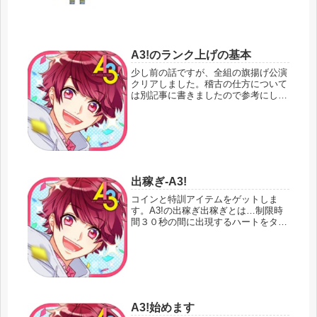
A3!のランク上げの基本
少し前の話ですが、全組の旗揚げ公演
クリアしました。稽古の仕方について
は別記事に書きましたので参考にして
いただけるとうれしい限りです。リン
クです→A3!稽古の仕方先ほども書い
たとおり全組の旗揚げ公演が終わり、
特にイベントなども今のところない
の...
出稼ぎ-A3!
コインと特訓アイテムをゲットしま
す。A3!の出稼ぎ出稼ぎとは…制限時
間３０秒の間に出現するハートをタッ
プしてコインやアイテムをゲットする
ミニゲームです。◆目次◆ 出稼ぎの
遊び方 スポット情報出稼ぎの遊び方
マイページなどで下に表示されている
メ...
A3!始めます