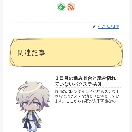
うさみみPP
関連記事
３日目の進み具合と読み切れ
ていないバクステ-A3!
前回のバレンタインイベやらスカウト
やらでバクステが溜まりに溜まってい
ます。ここからも石が入手可能なの
で、体力がカラになったらサクサク読
んでいきます。やっぱりけっこう無償
で石は入手できます。スカウトのかぶ
り方はちょっとあれですが…。ひとま
ず全...