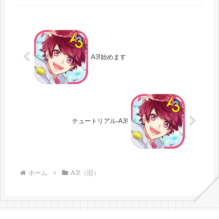
べています。特にこだわりなく、管理
人が入手済のカードを順次追加してい
ます。（管理人が入手できているもの
の...
A3!始めます
チュートリアル-A3!
ホーム
A3!（旧）