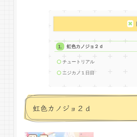
虹色カノジョ２ｄ
チュートリアル
ニジカノ１日目
虹色カノジョ２ｄ