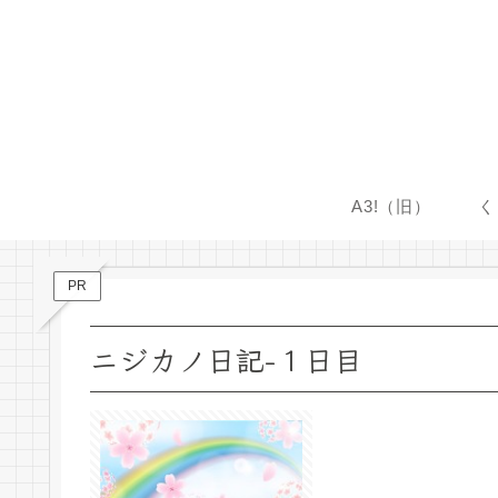
A3!（旧）
く
PR
ニジカノ日記-１日目