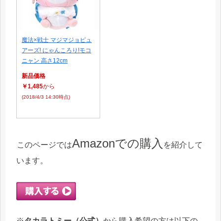
魔法×戦士 マジマジョピュ
アーズ! にゃんころり!モコ
ニャン 高さ12cm
新品価格
￥1,485
から
(2018/4/3 14:30時点)
Amazonでの購入
このページでは
を紹介して
います。
※
タカラトミー（公式）
から購入希望の方は以下の