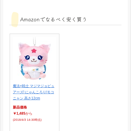
Amazonでなるべく安く買う
魔法×戦士 マジマジョピュ
アーズ! にゃんころり!モコ
ニャン 高さ12cm
新品価格
￥1,485
から
(2018/4/3 14:30時点)