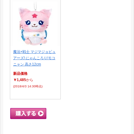
魔法×戦士 マジマジョピュ
アーズ! にゃんころり!モコ
ニャン 高さ12cm
新品価格
￥1,485
から
(2018/4/3 14:30時点)