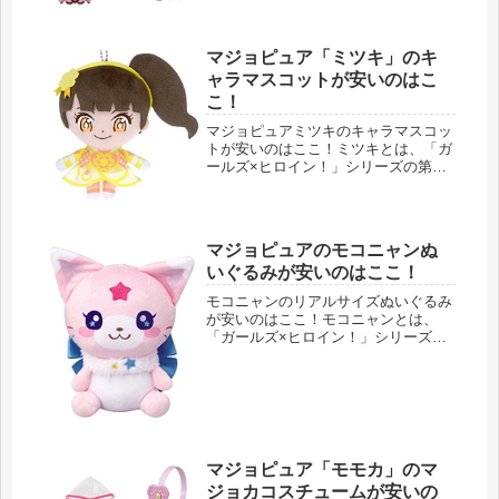
ているネックレスです。魔法×戦士 マ
ジマジョピュアーズ! マジョカジュ
エ...
マジョピュア「ミツキ」のキ
ャラマスコットが安いのはこ
こ！
マジョピュアミツキのキャラマスコッ
トが安いのはここ！ミツキとは、「ガ
ールズ×ヒロイン！」シリーズの第２
弾、マジマジョピュアーズのメイン３
人のうちの１人花守ミツキのことで
す。このキャラマスコットがあれば運
動神経が抜群な魔法戦士ミツキといつ
マジョピュアのモコニャンぬ
でも...
いぐるみが安いのはここ！
モコニャンのリアルサイズぬいぐるみ
が安いのはここ！モコニャンとは、
「ガールズ×ヒロイン！」シリーズの
第２弾、マジマジョピュアーズに出て
くる魔法妖精のことです。モモカ達の
パートナーとして出てきます。【2018
年4月】 タカラトミー 魔法×戦士...
マジョピュア「モモカ」のマ
ジョカコスチュームが安いの