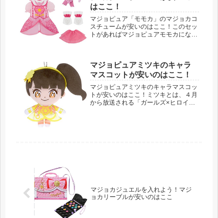
はここ！
マジョピュア「モモカ」のマジョカコ
スチュームが安いのはここ！このセッ
トがあればマジョピュアモモカになり
きり！モモカとは、「ガールズ×ヒロ
イン！」シリーズの第２弾、マジマジ
ョピュアーズのメイン３人のうちの１
マジョピュアミツキのキャラ
人、明るく元気な魔法戦士「愛乃モモ
カ...
マスコットが安いのはここ！
マジョピュアミツキのキャラマスコッ
トが安いのはここ！ミツキとは、４月
から放送される「ガールズ×ヒロイ
ン！」シリーズの第２弾、マジマジョ
ピュアーズのメイン３人のうちの１人
花守ミツキのことです。運動神経が抜
群な魔法戦士。【2018年4月】 タカ...
マジョカジュエルを入れよう！マジ
ョカリーブルが安いのはここ