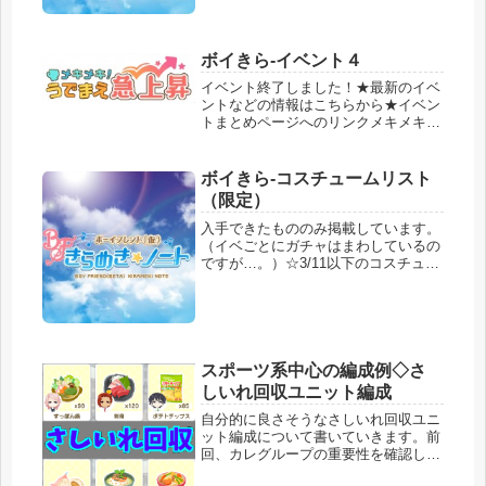
ごとの基本pt ３種類のボーナス イベ
ントptの計算...
ボイきら-イベント４
イベント終了しました！★最新のイベ
ントなどの情報はこちらから★イベン
トまとめページへのリンクメキメキ！
うでまえ急上昇開催期間を見て、え？
明日から？となりましたが、今回のイ
ベントはそんなにガツガツしなくて大
ボイきら-コスチュームリスト
丈夫そうな印象です。イベント詳細ペ
（限定）
ー...
入手できたもののみ掲載しています。
（イベごとにガチャはまわしているの
ですが…。）☆3/11以下のコスチュー
ムを追加しました☆ローズエキシビシ
ョン編でゲットしたもの通常コスチュ
ームのリストはこちらから↓ ★３以上
コスチューム ★２コスチューム...
スポーツ系中心の編成例◇さ
しいれ回収ユニット編成
自分的に良さそうなさしいれ回収ユニ
ット編成について書いていきます。前
回、カレグループの重要性を確認した
のでしっかり考慮してユニットを編成