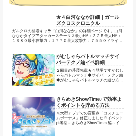
★４白河ななか詳細｜ガール
ズクロスクロニクル
ガルクロの登場キャラ『白河ななか』の詳細ページです。白河
ななかタイプアタッカーステータス最小HP：３２５最大HP：
１３８０最小攻撃力：１７７０最大攻撃力：７５５０ドライブ
白河ななか、いっきまーす♪→敵単体に自属性攻撃（ダメージ
大）アビリティ...
がむしゃらバトルマッチサイ
バーテクノ編イベ詳細
２回目の芹澤先輩★４登場ですがむし
ゃらバトルマッチ◆サイバーテクノ編
◆がむしゃらバトルマッチの遊び方な
どはこちらから。→がむしゃらバトル
マッチの遊び方・進め方【開催期間】
～4/28(金)14:59【結果発表】
きらめきShowTime♪で効率よ
4/28(金)16:00～4/3...
くポイントを貯める方法
※大型アプデでの変更点「コスチュー
ムボーナス」修正しました※イベント
pt考察～きらめきShowTime♪編～イベ
ント『きらめきShowTime♪』の獲得
Ptについてのページです。 各難易度