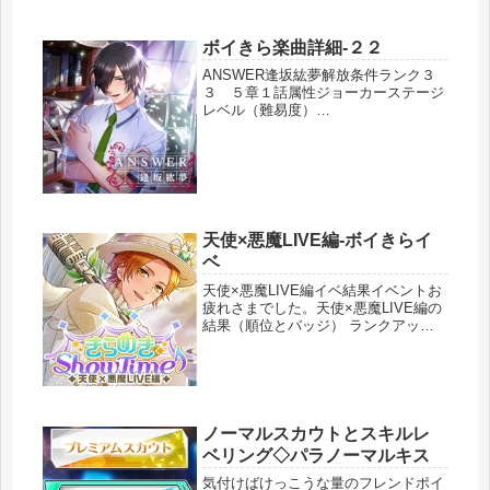
ので、手持ちで出来る限りのハイスコ
ア狙いデッキ編成と育成をしました。
今までのランキングの最高記録はこれ
ボイきら楽曲詳細-２２
です。これ以上は無理だと思います。
ANSWER逢坂紘夢解放条件ランク３
点...
３ ５章１話属性ジョーカーステージ
レベル（難易度）
EASY3NORMAL5HARD7EXPERT10
楽曲目標難易度を選択すると各難易度
に飛びます。EASY NORMAL HARD
EXPERTEAS...
天使×悪魔LIVE編-ボイきらイ
ベ
天使×悪魔LIVE編イベ結果イベントお
疲れさまでした。天使×悪魔LIVE編の
結果（順位とバッジ） ランクアップ
の回数 クリスタル回復の回数 各ユニ
ット編成 イベント振り返りについて
書いていきます。（これ以外はイベン
トまとめページにあります...
ノーマルスカウトとスキルレ
ベリング◇パラノーマルキス
気付けばけっこうな量のフレンドポイ