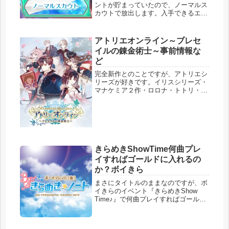
ントが貯まっていたので、ノーマルス
カウトで放出します。入手できるエー
ジェントはレア度の低いエージェント
なので、お気に入りやストーリーが読
みたい以外はスキルレベルアップに役
アトリエオンライン～ブレセ
立ってもらうことになると思います。
イルの錬金術士～事前情報な
そ...
ど
完全新作とのことですが、アトリエシ
リーズが好きです。イリスシリーズ・
マナケミア２作・ロロナ・トトリ・メ
ルル・アーシャ・アスカ＆ロジー・シ
ャリー……冬にはＰＳ４でも出るので
かけ持ちは大変です。両方できるとい
いいなぁ…。（アイマスＰという本業
も...
きらめきShowTime何曲プレ
イすればゴールドに入れるの
か？ボイきら
まさにタイトルのままなのですが、ボ
イきらのイベント『きらめきShow
Time♪』で何曲プレイすればゴールド
に入れるのか？を検証したものです。
最新のデータを掲載するために、『大
正ロマン編』の結果を元に書いていき