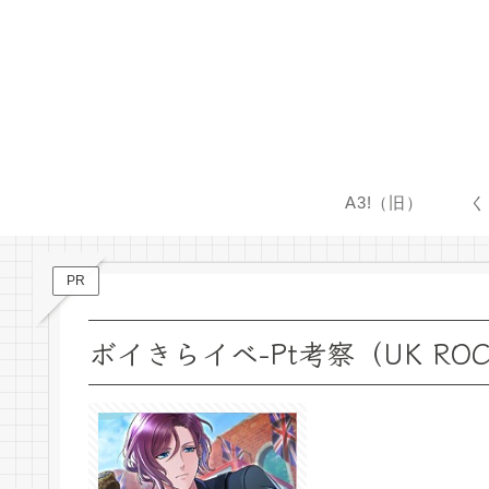
A3!（旧）
く
PR
ボイきらイベ-Pt考察（UK RO