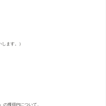
いします。）
』の獲得Ptについて。