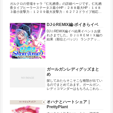
ガルクロの登場キャラ『仁礼栖香』の詳細ページです。仁礼栖
香タイプヒーラーステータス最小HP：２８８最大HP：１４８
３最小攻撃力：１２０９最大攻撃力：６２７２ドライブ相応の
報いを受けて頂きます→敵単体に自属性攻撃（ダメージ大）ア
ビリティ困った...
DJ☆REMIX編-ボイきらイベ
DJ☆REMIX編イベ結果イベントお疲
れさまでした。ＤＪ☆ＲＥＭＩＸ編の
結果（順位とバッジ） ランクアップ
の回数 クリスタル回復の回数 各ユニ
ット編成 イベント振り返りについて
書いていきます。作成しました結果
（順位とバッジ）ランクアップ回...
ガールガンレディグッズまと
め
探してみたらそこそこな種類が出てい
るのでまとめてみます。ガールガン、
レディコマンダーはもちろんこれら以
外にも関連グッズがいろいろありま
す。ガールガンドラマ内に登場したガ
ールガンの１／１サイズのプラモデル
オハナとハートシェア｜
です。プラモデルなので自分で組み立
PrettyPlant
てる...