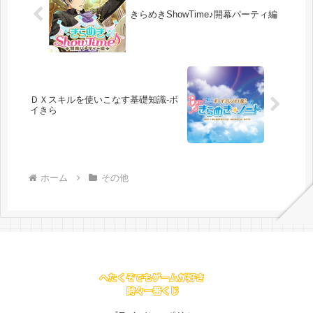
きらめきShowTime♪開幕パーティ編
ＤＸスキルを使いこなす基礎知識-ボ
イきら
ホーム
その他