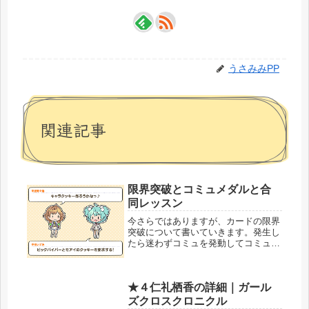
うさみみPP
関連記事
限界突破とコミュメダルと合
同レッスン
今さらではありますが、カードの限界
突破について書いていきます。発生し
たら迷わずコミュを発動してコミュメ
ダルをどんどん貯めていきましょう。
たまに、個人レッスンではなく合同レ
ッスンが発生します。まだ確認した組
★４仁礼栖香の詳細｜ガール
み合わせは多くないですが。このあた
り...
ズクロスクロニクル