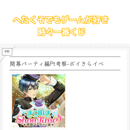
PR
開幕パーティ編Pt考察-ボイきらイベ