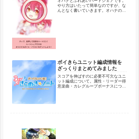
オハナとふれあいハートシェアです。
やり方はいたって簡単なのですが、な
んとなく書いていきます。オハナのハ
ートが１００％になったらプランター
画面の右上のハートが１００％になっ
たらハートシェアでふれあいます。長
押しすることで始まります。こんな画
面...
ボイきらユニット編成情報を
ざっくりまとめてみました
スコアを伸ばすのに必要不可欠なユニ
ット編成について。属性・リーダー得
意楽曲・カレグループボーナスについ
て見ていきます。※大型アプデの情報
追加しました※さしいれ回収について
→ページ一番下へ移動するボイきらユ
ニット編成ユニット編成をタップすれ
ば...