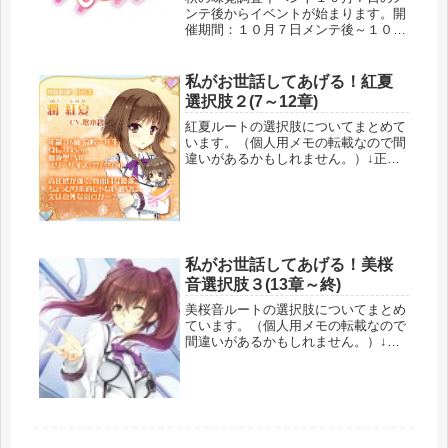
ンテ後からイベントが始まります。開
催期間：１０月７日メンテ後～１０月
１３日２４時まで私が勝手に『ぽちぽ
ちイベ』と呼んでいるものです。この
イベで必要なのはぽちぽちタップだけ
私がお世話してあげる！紅夏
なので簡単です。遊び方イベントの画
選択肢２(7～12章)
面...
紅夏ルートの選択肢についてまとめて
います。（個人用メモの転載なので間
違いがあるかもしれません。）↓正解
選択肢だけのページへのリンク↓７章
から１２章まで。（これ以外はこちら
→１章から６章、１３章からラスト）
紅夏７章選択肢選択肢好感度先輩じゃ
な...
私がお世話してあげる！美桜
音選択肢３(13章～終)
美桜音ルートの選択肢についてまとめ
ています。（個人用メモの転載なので
間違いがあるかもしれません。）↓正
解だけをまとめたページへのリンク↓
１３章から。これ以外はここから→１
章から６章 ７章から１２章美桜音
１３章選択肢選択肢好感度先んずれば
人...