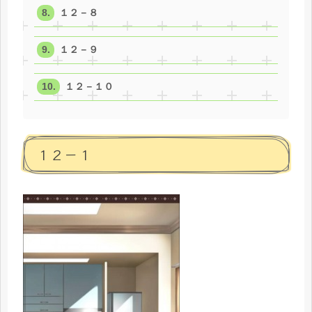
１２－８
１２－９
１２－１０
１２－１