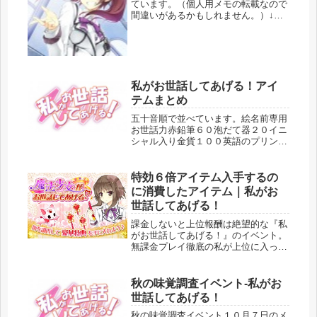
ています。（個人用メモの転載なので
間違いがあるかもしれません。）↓正
解だけをまとめたページへのリンク↓
１章から。美桜音１章選択肢選択肢好
感度あのクラブ…ですか？６げっ！も
しかしてあのクラブ？本気ですか？あ
の...
私がお世話してあげる！アイ
テムまとめ
五十音順で並べています。絵名前専用
お世話力赤鉛筆６０泡だて器２０イニ
シャル入り金貨１００英語のプリント
６０英語弁論コンクール金賞杯４０大
きな手作りおにぎり３０オリジナル絵
本４０オレンジストライプシャツ紅夏
特効６倍アイテム入手するの
５０オレンジティーカップ３０懐中電
に消費したアイテム｜私がお
灯...
世話してあげる！
課金しないと上位報酬は絶望的な『私
がお世話してあげる！』のイベント。
無課金プレイ徹底の私が上位に入った
方法を紹介します。ポイントサイトも
使いませんよ。必要なのは「ケチくさ
い精神でアイテムを貯めること」だけ
秋の味覚調査イベント-私がお
です。ぽちぽち調査イベで特効アイテ
世話してあげる！
ム...
秋の味覚調査イベント１０月７日のメ